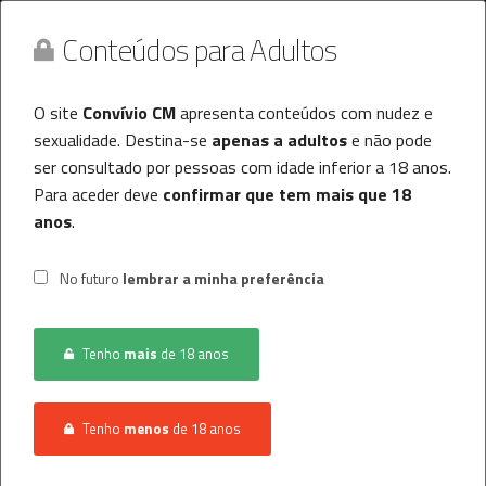
Conteúdos para Adultos
O site
Convívio CM
apresenta conteúdos com nudez e
sexualidade. Destina-se
apenas a adultos
e não pode
ser consultado por pessoas com idade inferior a 18 anos.
Para aceder deve
confirmar que tem mais que 18
anos
.
Convívio CM
MENU
No futuro
lembrar a minha preferência
Histórico
Tenho
mais
de 18 anos
Registo / Login
INÍCIO
CONVÍVIO
MULHER PROCURA HOMEM
Anunciar Agora
Tenho
menos
de 18 anos