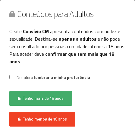
Conteúdos para Adultos
O site
Convívio CM
apresenta conteúdos com nudez e
sexualidade. Destina-se
apenas a adultos
e não pode
ser consultado por pessoas com idade inferior a 18 anos.
Para aceder deve
confirmar que tem mais que 18
anos
.
Convívio CM
MENU
No futuro
lembrar a minha preferência
Histórico
Tenho
mais
de 18 anos
Registo / Login
INÍCIO
CONVÍVIO
MULHER PROCURA HOMEM
Anunciar Agora
Tenho
menos
de 18 anos
VISEU