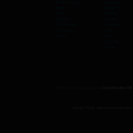
Bebé e Criança
Armazéns
Moda
Garagens
Lazer
Quartos
Desporto
Quintas
Casa e Jardim
Escritórios
Tecnologia
Lojas
Outros
Lotes
Terrenos
Outros
Outros sites especializados
Classificados CM
Copyright ©2026. Todos os direitos reservados.