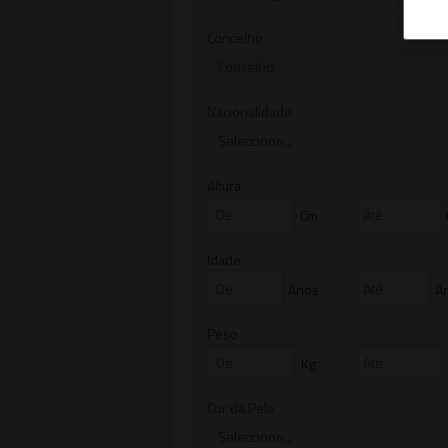
Concelho
Nacionalidade
Altura
Cm
Idade
Anos
A
Peso
Kg
Cor da Pele