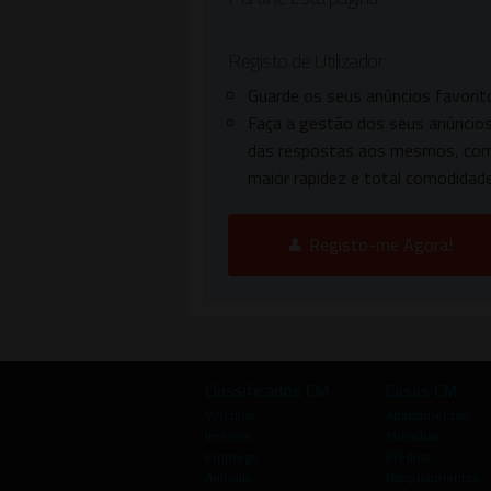
Registo de Utilizador
Guarde os seus anúncios favorit
Faça a gestão dos seus anúncios
das respostas aos mesmos, co
maior rapidez e total comodidade
Registo-me Agora!
Classificados CM
Casas CM
Veículos
Apartamentos
Imóveis
Moradias
Emprego
Prédios
Animais
Parqueamentos