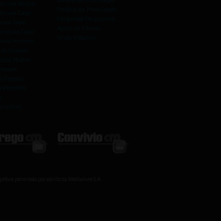
rocura Mulher
Política de Privacidade
rocura Casal
Perguntas Frequentes
cura Casal
Apoio ao Cliente
rocura Casal
Onde Estamos
rocura Homem
os Sexuais
ocura Mulher
ensuais
s Casuais
 Perdidas
s
ncontros
prévia permissão por escrito da Medialivre S.A.