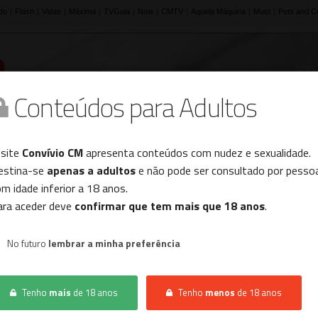
Sites
Conteúdos para Adultos
Histórico
 site
Convívio CM
apresenta conteúdos com nudez e sexualidade.
estina-se
apenas a adultos
e não pode ser consultado por pesso
m idade inferior a 18 anos.
INÍCIO
LOCAIS SENSUAIS
MASSAGENS
ara aceder deve
confirmar que tem mais que 18 anos
.
No futuro
lembrar a minha preferência
Não foram encontrados resultados.
Tenho
mais
de 18 anos
Tenho
menos
de 18 anos