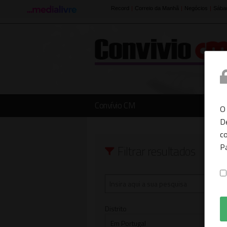
Convívio CM
O
D
co
P
Filtrar resultados
Distrito