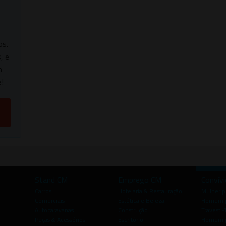
os.
, e
m
!
Stand CM
Emprego CM
Convív
Carros
Hotelaria & Restauração
Mulher 
Comerciais
Estética e Beleza
Homem p
Autocaravanas
Construção
Travesti-
Peças & Acessórios
Escritório
Homem 