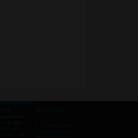
io CM
Anunciar Agora
procura Homem
rocura Mulher
Informação Legal
Transexual
Termos de Utilização
procura Homem
Direito de Informação