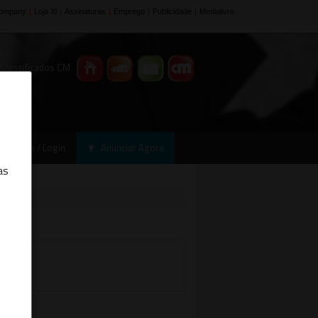
 Classificados CM
Registo / Login
Anunciar Agora
as