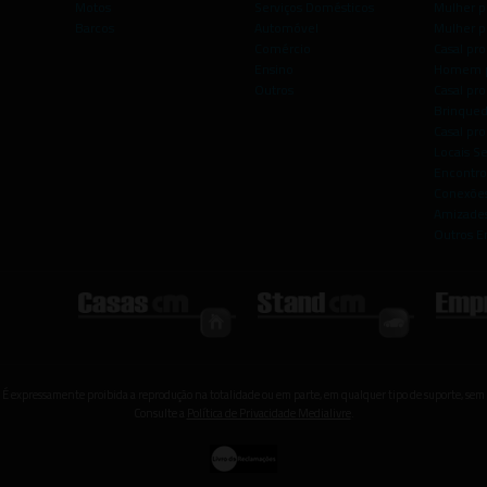
Motos
Serviços Domésticos
Mulher p
Barcos
Automóvel
Mulher p
Comércio
Casal pro
Ensino
Homem p
Outros
Casal p
Brinqued
Casal pr
Locais S
Encontro
Conexões
Amizade
Outros E
 É expressamente proibida a reprodução na totalidade ou em parte, em qualquer tipo de suporte, sem 
Consulte a
Política de Privacidade Medialivre
.