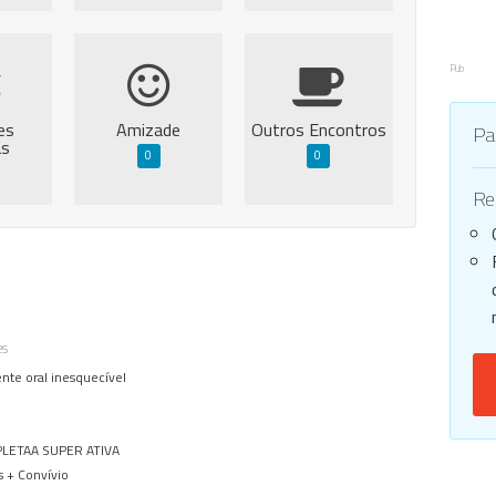
Pub
es
Amizade
Outros Encontros
Par
as
0
0
Reg
es
iente oral inesquecível
PLETAA SUPER ATIVA
s + Convívio