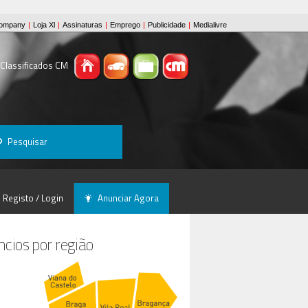
 Classificados CM
Pesquisar
Registo / Login
Anunciar Agora
cios por região