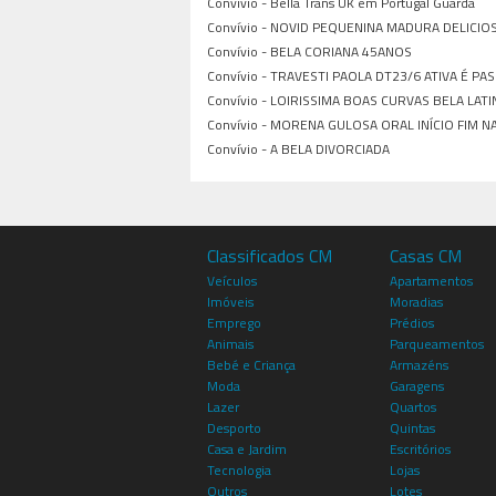
Convívio -
Bella Trans UK em Portugal Guarda
Convívio -
NOVID PEQUENINA MADURA DELICIO
Convívio -
BELA CORIANA 45ANOS
Convívio -
TRAVESTI PAOLA DT23/6 ATIVA É PA
Convívio -
LOIRISSIMA BOAS CURVAS BELA LATI
Convívio -
MORENA GULOSA ORAL INÍCIO FIM 
Convívio -
A BELA DIVORCIADA
Classificados CM
Casas CM
Veículos
Apartamentos
Imóveis
Moradias
Emprego
Prédios
Animais
Parqueamentos
Bebé e Criança
Armazéns
Moda
Garagens
Lazer
Quartos
Desporto
Quintas
Casa e Jardim
Escritórios
Tecnologia
Lojas
Outros
Lotes