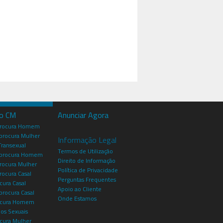
io CM
Anunciar Agora
procura Homem
rocura Mulher
Informação Legal
Transexual
Termos de Utilização
procura Homem
Direito de Informação
rocura Mulher
Política de Privacidade
rocura Casal
Perguntas Frequentes
cura Casal
Apoio ao Cliente
rocura Casal
Onde Estamos
rocura Homem
os Sexuais
ocura Mulher