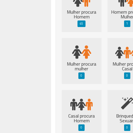
Mulher procura
Homem pr
Homem
Mulhe
45
1
Mulher procura
Mulher pr
mulher
Casal
0
0
Casal procura
Brinque
Homem
Sexuai
0
0