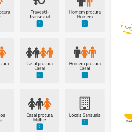
ocura
Travesti-
Homem procura
r
Transexual
Homem
4
0
ocura
Casal procura
Homem procura
Casal
Casal
0
0
dos
Casal procura
Locais Sensuais
s
Mulher
0
0