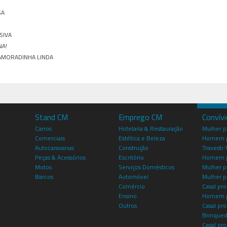
SA
SSIVA
NA!
NAMORADINHA LINDA
Stand CM
Emprego CM
Convív
Carros
Hotelaria & Restauração
Mulher 
Comerciais
Estética e Beleza
Homem p
Autocaravanas
Construção
Travesti-
Peças & Acessórios
Escritório
Homem 
Motos
Serviços Domésticos
Mulher p
Barcos
Automóvel
Mulher p
Comércio
Casal pro
Ensino
Homem p
Outros
Casal p
Brinqued
Casal pr