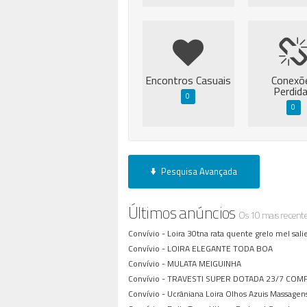
Encontros Casuais
Conexõ
Perdid
0
0
Pesquisa Avançada
Últimos anúncios
Os 10 mais recent
Convívio -
Loira 30tna rata quente grelo mel sal
Convívio -
LOIRA ELEGANTE TODA BOA
Convívio -
MULATA MEIGUINHA
Convívio -
TRAVESTI SUPER DOTADA 23/7 COM
Convívio -
Ucrâniana Loira Olhos Azuis Massagen