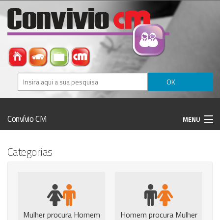
OK
Convívio CM
MENU
Categorias
Histórico
Registo / Login
Anunciar Agora
Mulher procura Homem
Homem procura Mulher