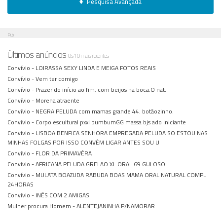
Pesquisa Avançada
Pub
Últimos anúncios
Os 10 mais recentes
Convívio -
LOIRASSA SEXY LINDA E MEIGA FOTOS REAIS
Convívio -
Vem ter comigo
Convívio -
Prazer do início ao fim, com beijos na boca,O nat.
Convívio -
Morena atraente
Convívio -
NEGRA PELUDA com mamas grande 44. botãozinho.
Convívio -
Corpo escultural pxxl bumbumGG massa bjs ado iniciante
Convívio -
LISBOA BENFICA SENHORA EMPREGADA PELUDA SO ESTOU NAS
MINHAS FOLGAS POR ISSO CONVÉM LIGAR ANTES SOU U
Convívio -
FLOR DA PRIMAVÉRA
Convívio -
AFRICANA PELUDA GRELAO XL ORAL 69 GULOSO
Convívio -
MULATA BOAZUDA RABUDA BOAS MAMA ORAL NATURAL COMPL
24HORAS
Convívio -
INÊS COM 2 AMIGAS
Mulher procura Homem -
ALENTEJANINHA P/NAMORAR