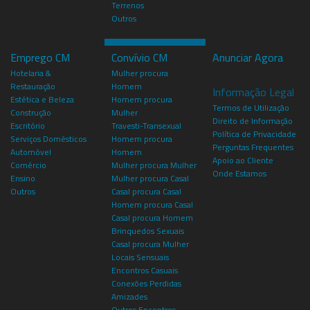
Terrenos
Outros
Emprego CM
Convívio CM
Anunciar Agora
Hotelaria &
Mulher procura
Restauração
Homem
Informação Legal
Estética e Beleza
Homem procura
Termos de Utilização
Construção
Mulher
Direito de Informação
Escritório
Travesti-Transexual
Política de Privacidade
Serviços Domésticos
Homem procura
Perguntas Frequentes
Automóvel
Homem
Apoio ao Cliente
Comércio
Mulher procura Mulher
Onde Estamos
Ensino
Mulher procura Casal
Outros
Casal procura Casal
Homem procura Casal
Casal procura Homem
Brinquedos Sexuais
Casal procura Mulher
Locais Sensuais
Encontros Casuais
Conexões Perdidas
Amizades
Outros Encontros