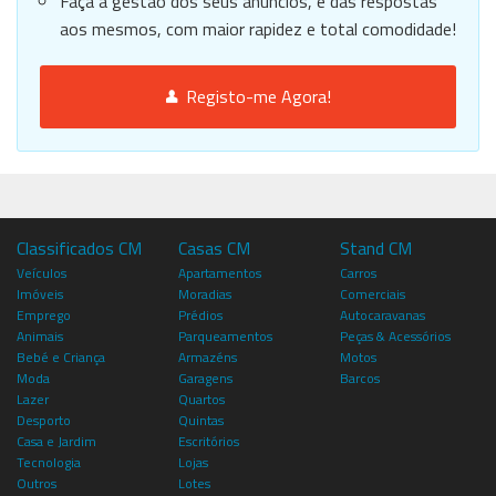
Faça a gestão dos seus anúncios, e das respostas
aos mesmos, com maior rapidez e total comodidade!
Registo-me Agora!
Classificados CM
Casas CM
Stand CM
Veículos
Apartamentos
Carros
Imóveis
Moradias
Comerciais
Emprego
Prédios
Autocaravanas
Animais
Parqueamentos
Peças & Acessórios
Bebé e Criança
Armazéns
Motos
Moda
Garagens
Barcos
Lazer
Quartos
Desporto
Quintas
Casa e Jardim
Escritórios
Tecnologia
Lojas
Outros
Lotes