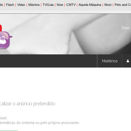
Sites
Histórico
lizar o anúncio pretendido
ível.
tomáticas do sistema ou pelo próprio anunciante.