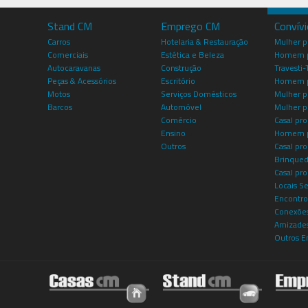
Stand CM
Emprego CM
Convív
Carros
Hotelaria & Restauração
Mulher 
Comerciais
Estética e Beleza
Homem p
Autocaravanas
Construção
Travesti-
Peças & Acessórios
Escritório
Homem 
Motos
Serviços Domésticos
Mulher p
Barcos
Automóvel
Mulher p
Comércio
Casal pro
Ensino
Homem p
Outros
Casal p
Brinqued
Casal pr
Locais S
Encontro
Conexões
Amizade
Outros E