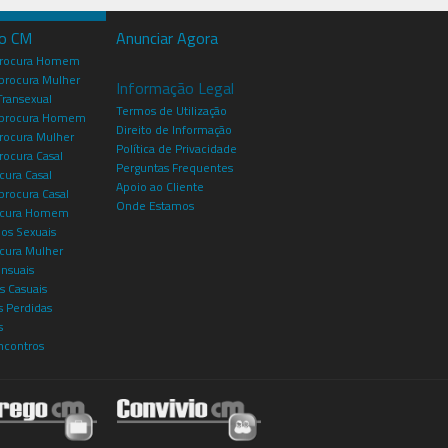
io CM
Anunciar Agora
procura Homem
rocura Mulher
Informação Legal
Transexual
Termos de Utilização
procura Homem
Direito de Informação
rocura Mulher
Política de Privacidade
rocura Casal
Perguntas Frequentes
cura Casal
Apoio ao Cliente
rocura Casal
Onde Estamos
rocura Homem
os Sexuais
ocura Mulher
ensuais
s Casuais
 Perdidas
s
ncontros