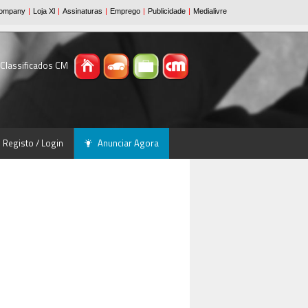
 Classificados CM
Registo / Login
Anunciar Agora