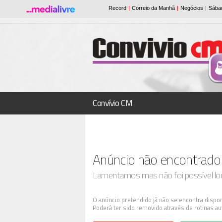
Convívio CM
Anúncio não encontrado
Lamentamos mas não foi possível loca
O anúncio pretendido já não se encontra dispon
Poderá ter sido removido através de rotinas au