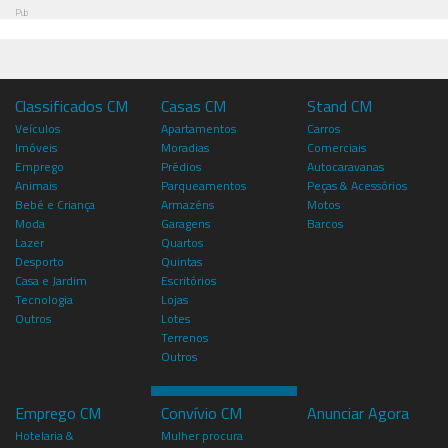
Pub
Classificados CM
Casas CM
Stand CM
Veículos
Apartamentos
Carros
Imóveis
Moradias
Comerciais
Emprego
Prédios
Autocaravanas
Animais
Parqueamentos
Peças & Acessórios
Bebé e Criança
Armazéns
Motos
Moda
Garagens
Barcos
Lazer
Quartos
Desporto
Quintas
Casa e Jardim
Escritórios
Tecnologia
Lojas
Outros
Lotes
Terrenos
Outros
Emprego CM
Convívio CM
Anunciar Agora
Hotelaria &
Mulher procura