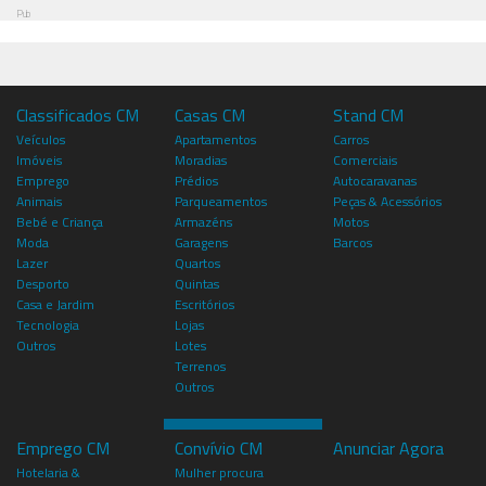
Pub
Classificados CM
Casas CM
Stand CM
Veículos
Apartamentos
Carros
Imóveis
Moradias
Comerciais
Emprego
Prédios
Autocaravanas
Animais
Parqueamentos
Peças & Acessórios
Bebé e Criança
Armazéns
Motos
Moda
Garagens
Barcos
Lazer
Quartos
Desporto
Quintas
Casa e Jardim
Escritórios
Tecnologia
Lojas
Outros
Lotes
Terrenos
Outros
Emprego CM
Convívio CM
Anunciar Agora
Hotelaria &
Mulher procura