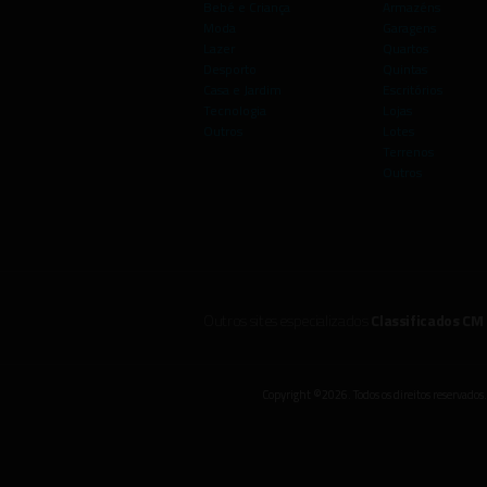
Bebé e Criança
Armazéns
Moda
Garagens
Lazer
Quartos
Desporto
Quintas
Casa e Jardim
Escritórios
Tecnologia
Lojas
Outros
Lotes
Terrenos
Outros
Outros sites especializados
Classificados CM
Copyright ©2026. Todos os direitos reservados.