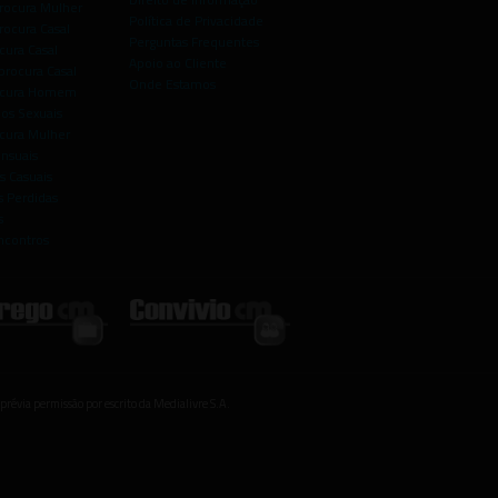
rocura Mulher
Política de Privacidade
rocura Casal
Perguntas Frequentes
cura Casal
Apoio ao Cliente
rocura Casal
Onde Estamos
rocura Homem
os Sexuais
ocura Mulher
ensuais
s Casuais
 Perdidas
s
ncontros
prévia permissão por escrito da Medialivre S.A.