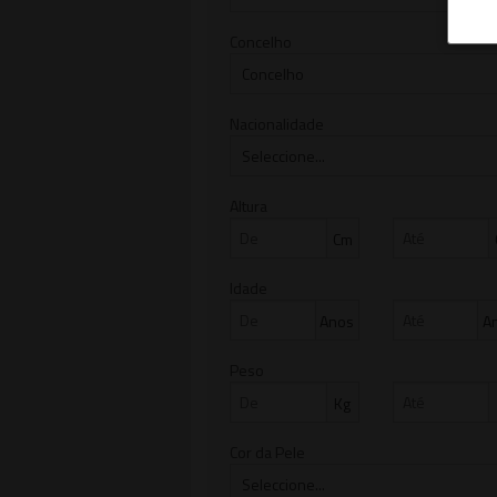
Concelho
Nacionalidade
Altura
Cm
Idade
Anos
A
Peso
Kg
Cor da Pele