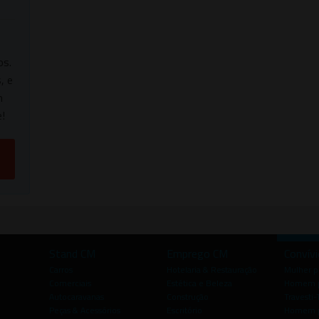
os.
, e
m
!
Stand CM
Emprego CM
Convív
Carros
Hotelaria & Restauração
Mulher 
Comerciais
Estética e Beleza
Homem p
Autocaravanas
Construção
Travesti-
Peças & Acessórios
Escritório
Homem 