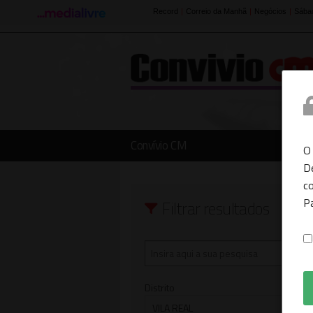
Convívio CM
O
D
co
P
Filtrar resultados
Distrito