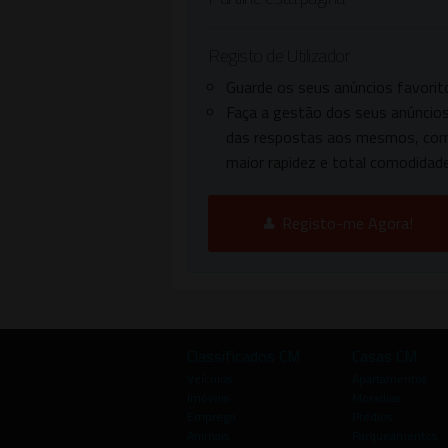
Registo de Utilizador
Guarde os seus anúncios favorit
Faça a gestão dos seus anúncios
das respostas aos mesmos, co
maior rapidez e total comodidade
Registo-me Agora!
Classificados CM
Casas CM
Veículos
Apartamentos
Imóveis
Moradias
Emprego
Prédios
Animais
Parqueamentos