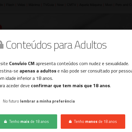
Sites
Conteúdos para Adultos
Histórico
 site
Convívio CM
apresenta conteúdos com nudez e sexualidade.
estina-se
apenas a adultos
e não pode ser consultado por pesso
m idade inferior a 18 anos.
INÍCIO
CONVÍVIO
MULHER PROCURA MULHER
ara aceder deve
confirmar que tem mais que 18 anos
.
No futuro
lembrar a minha preferência
Não foram encontrados resultados.
Tenho
mais
de 18 anos
Tenho
menos
de 18 anos