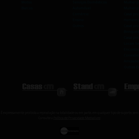
Motos
Serviços Domésticos
Mulher p
Barcos
Automóvel
Mulher p
Comércio
Casal pro
Ensino
Homem p
Outros
Casal p
Brinqued
Casal pr
Locais S
Encontro
Conexões
Amizade
Outros E
 É expressamente proibida a reprodução na totalidade ou em parte, em qualquer tipo de suporte, sem 
Consulte a
Política de Privacidade Medialivre
.