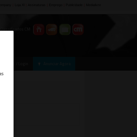
 Classificados CM
Registo / Login
Anunciar Agora
as