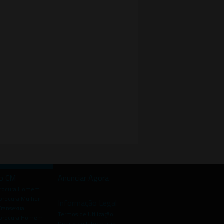
io CM
Anunciar Agora
procura Homem
rocura Mulher
Informação Legal
Transexual
Termos de Utilização
procura Homem
Direito de Informação