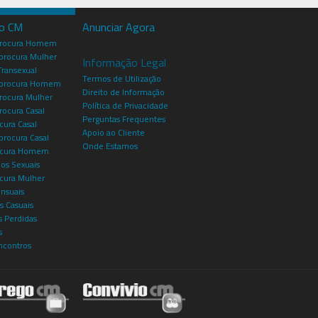
io CM
Anunciar Agora
procura Homem
rocura Mulher
Informação Legal
Transexual
Termos de Utilização
procura Homem
Direito de Informação
rocura Mulher
Política de Privacidade
rocura Casal
Perguntas Frequentes
cura Casal
Apoio ao Cliente
rocura Casal
Onde Estamos
rocura Homem
os Sexuais
ocura Mulher
ensuais
s Casuais
 Perdidas
s
ncontros