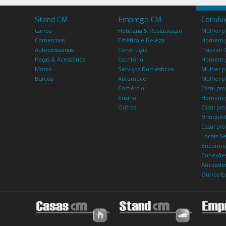
Stand CM
Emprego CM
Convív
Carros
Hotelaria & Restauração
Mulher 
Comerciais
Estética e Beleza
Homem p
Autocaravanas
Construção
Travesti-
Peças & Acessórios
Escritório
Homem 
Motos
Serviços Domésticos
Mulher p
Barcos
Automóvel
Mulher p
Comércio
Casal pro
Ensino
Homem p
Outros
Casal p
Brinqued
Casal pr
Locais S
Encontro
Conexões
Amizade
Outros E