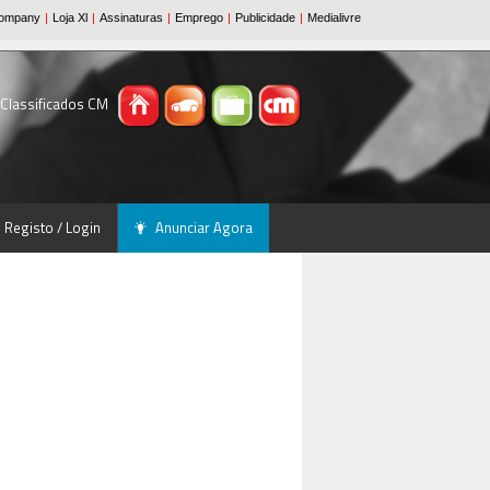
 Classificados CM
Registo / Login
Anunciar Agora