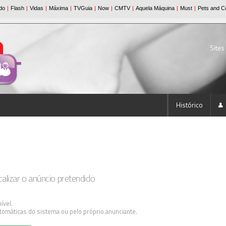
Sites
Histórico
lizar o anúncio pretendido
ível.
tomáticas do sistema ou pelo próprio anunciante.