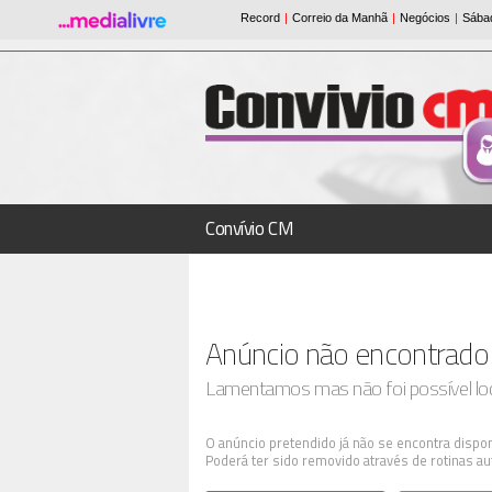
Convívio CM
Anúncio não encontrado
Lamentamos mas não foi possível loca
O anúncio pretendido já não se encontra dispon
Poderá ter sido removido através de rotinas au