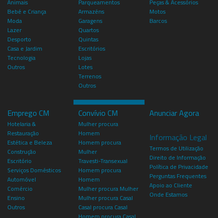
Animais
Parqueamentos
Peças & Acessórios
Bebé e Criança
Armazéns
Motos
Moda
Garagens
Barcos
Lazer
Quartos
Desporto
Quintas
Casa e Jardim
Escritórios
Tecnologia
Lojas
Outros
Lotes
Terrenos
Outros
Emprego CM
Convívio CM
Anunciar Agora
Hotelaria &
Mulher procura
Restauração
Homem
Informação Legal
Estética e Beleza
Homem procura
Termos de Utilização
Construção
Mulher
Direito de Informação
Escritório
Travesti-Transexual
Política de Privacidade
Serviços Domésticos
Homem procura
Perguntas Frequentes
Automóvel
Homem
Apoio ao Cliente
Comércio
Mulher procura Mulher
Onde Estamos
Ensino
Mulher procura Casal
Outros
Casal procura Casal
Homem procura Casal