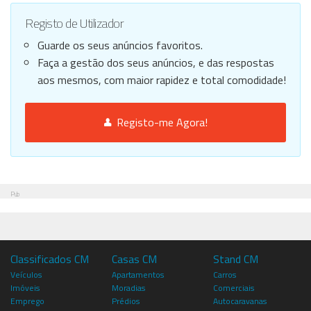
Registo de Utilizador
Guarde os seus anúncios favoritos.
Faça a gestão dos seus anúncios, e das respostas
aos mesmos, com maior rapidez e total comodidade!
Registo-me Agora!
Pub
Classificados CM
Casas CM
Stand CM
Veículos
Apartamentos
Carros
Imóveis
Moradias
Comerciais
Emprego
Prédios
Autocaravanas