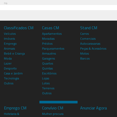
Pub
Classificados CM
Casas CM
Stand CM
Veículos
Apartamentos
Carros
Imóveis
Moradias
Comerciais
Emprego
Prédios
Autocaravanas
Animais
Parqueamentos
Peças & Acessórios
Bebé e Criança
Armazéns
Motos
Moda
Garagens
Barcos
Lazer
Quartos
Desporto
Quintas
Casa e Jardim
Escritórios
Tecnologia
Lojas
Outros
Lotes
Terrenos
Outros
Emprego CM
Convívio CM
Anunciar Agora
Hotelaria &
Mulher procura