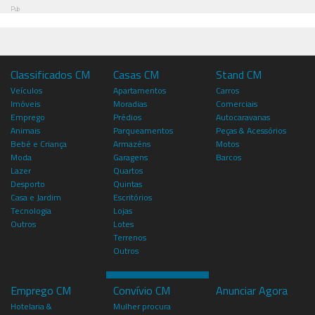
Pub
Classificados CM
Casas CM
Stand CM
Veículos
Apartamentos
Carros
Imóveis
Moradias
Comerciais
Emprego
Prédios
Autocaravanas
Animais
Parqueamentos
Peças & Acessórios
Bebé e Criança
Armazéns
Motos
Moda
Garagens
Barcos
Lazer
Quartos
Desporto
Quintas
Casa e Jardim
Escritórios
Tecnologia
Lojas
Outros
Lotes
Terrenos
Outros
Emprego CM
Convívio CM
Anunciar Agora
Hotelaria &
Mulher procura