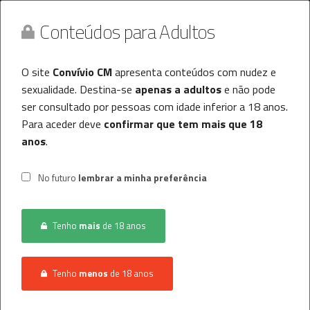
Conteúdos para Adultos
O site
Convívio CM
apresenta conteúdos com nudez e
sexualidade. Destina-se
apenas a adultos
e não pode
ser consultado por pessoas com idade inferior a 18 anos.
Para aceder deve
confirmar que tem mais que 18
anos
.
Convívio CM
MENU
No futuro
lembrar a minha preferência
Histórico
Tenho
mais
de 18 anos
Registo / Login
INÍCIO
CONVÍVIO
MULHER PROCURA HOMEM
Anunciar Agora
Tenho
menos
de 18 anos