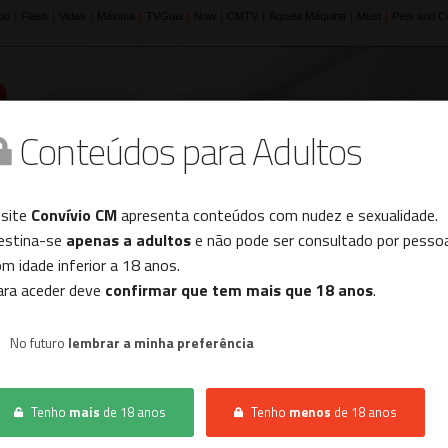
Sites
Conteúdos para Adultos
Histórico
 site
Convívio CM
apresenta conteúdos com nudez e sexualidade.
estina-se
apenas a adultos
e não pode ser consultado por pesso
m idade inferior a 18 anos.
INÍCIO
LOCAIS SENSUAIS
OUTROS LOCAIS
ara aceder deve
confirmar que tem mais que 18 anos
.
No futuro
lembrar a minha preferência
Não foram encontrados resultados.
Tenho
mais
de 18 anos
Tenho
menos
de 18 anos