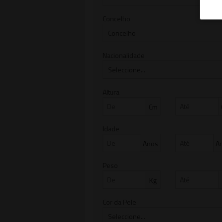
Concelho
Nacionalidade
Altura
Cm
Idade
Anos
A
Peso
Kg
Cor da Pele