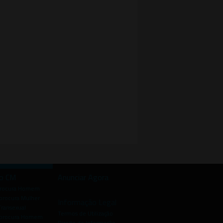
io CM
Anunciar Agora
procura Homem
rocura Mulher
Informação Legal
Transexual
Termos de Utilização
procura Homem
Direito de Informação