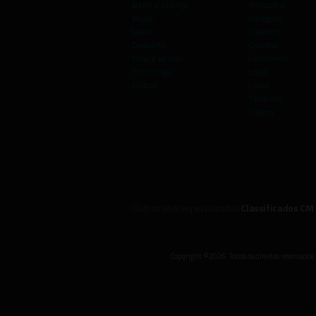
Bebé e Criança
Armazéns
Moda
Garagens
Lazer
Quartos
Desporto
Quintas
Casa e Jardim
Escritórios
Tecnologia
Lojas
Outros
Lotes
Terrenos
Outros
Outros sites especializados
Classificados CM
Copyright ©2026. Todos os direitos reservados.