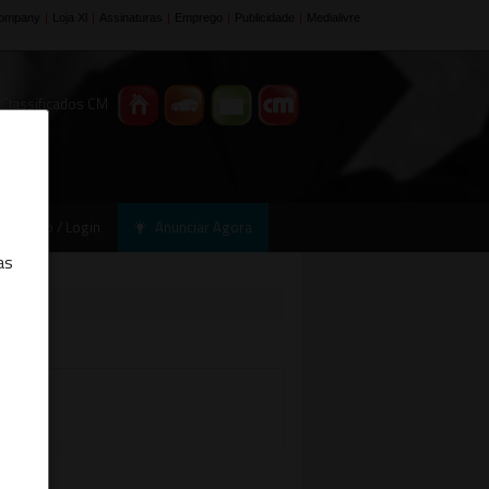
 Classificados CM
Registo / Login
Anunciar Agora
as