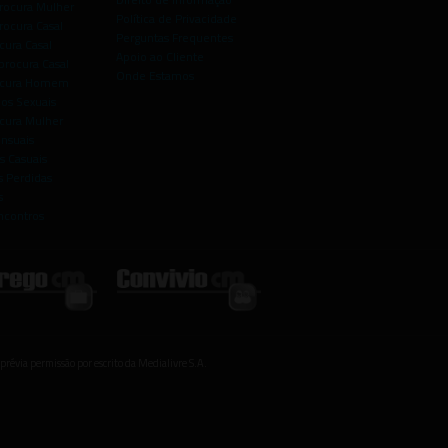
rocura Mulher
Política de Privacidade
rocura Casal
Perguntas Frequentes
cura Casal
Apoio ao Cliente
rocura Casal
Onde Estamos
rocura Homem
os Sexuais
ocura Mulher
ensuais
s Casuais
 Perdidas
s
ncontros
prévia permissão por escrito da Medialivre S.A.