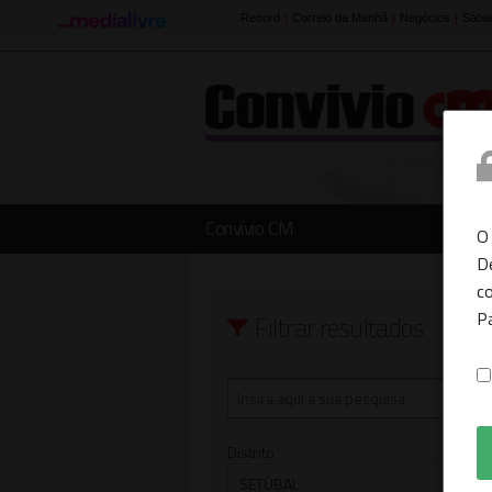
Convívio CM
O
D
co
P
Filtrar resultados
Distrito