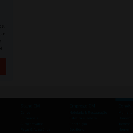
os.
, e
m
!
Stand CM
Emprego CM
Convív
Carros
Hotelaria & Restauração
Mulher 
Comerciais
Estética e Beleza
Homem p
Autocaravanas
Construção
Travesti-
Peças & Acessórios
Escritório
Homem 