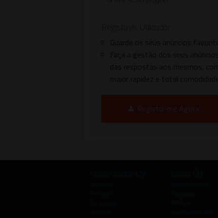
Registo de Utilizador
Guarde os seus anúncios favorit
Faça a gestão dos seus anúncios
das respostas aos mesmos, co
maior rapidez e total comodidade
Registo-me Agora!
Classificados CM
Casas CM
Veículos
Apartamentos
Imóveis
Moradias
Emprego
Prédios
Animais
Parqueamentos