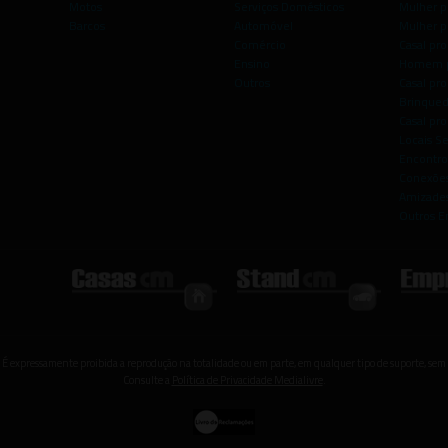
Motos
Serviços Domésticos
Mulher p
Barcos
Automóvel
Mulher p
Comércio
Casal pro
Ensino
Homem p
Outros
Casal p
Brinqued
Casal pr
Locais S
Encontro
Conexões
Amizade
Outros E
 É expressamente proibida a reprodução na totalidade ou em parte, em qualquer tipo de suporte, sem 
Consulte a
Política de Privacidade Medialivre
.