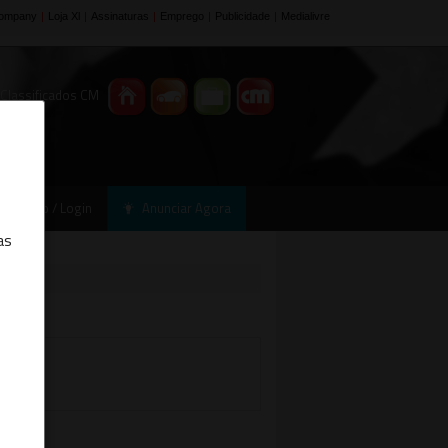
 Classificados CM
Registo / Login
Anunciar Agora
as