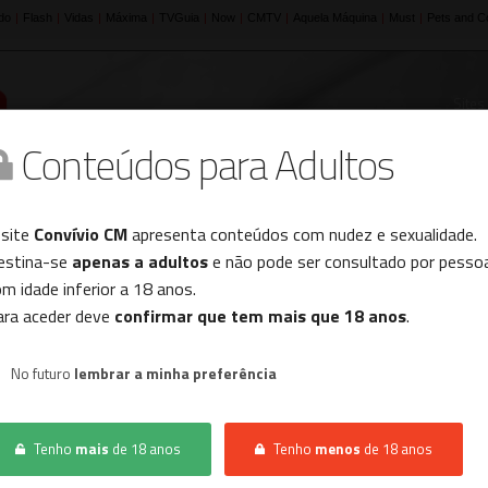
Sites
Conteúdos para Adultos
Histórico
 site
Convívio CM
apresenta conteúdos com nudez e sexualidade.
estina-se
apenas a adultos
e não pode ser consultado por pesso
m idade inferior a 18 anos.
INÍCIO
LOCAIS SENSUAIS
BAR
ara aceder deve
confirmar que tem mais que 18 anos
.
No futuro
lembrar a minha preferência
Não foram encontrados resultados.
Tenho
mais
de 18 anos
Tenho
menos
de 18 anos