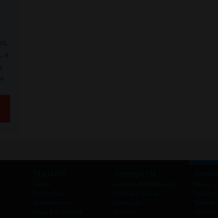
os.
, e
m
!
Stand CM
Emprego CM
Convív
Carros
Hotelaria & Restauração
Mulher 
Comerciais
Estética e Beleza
Homem p
Autocaravanas
Construção
Travesti-
Peças & Acessórios
Escritório
Homem 