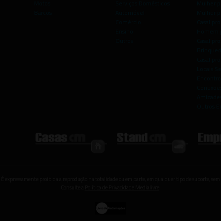
Motos
Serviços Domésticos
Mulher p
Barcos
Automóvel
Mulher p
Comércio
Casal pro
Ensino
Homem p
Outros
Casal p
Brinqued
Casal pr
Locais S
Encontro
Conexões
Amizade
Outros E
 É expressamente proibida a reprodução na totalidade ou em parte, em qualquer tipo de suporte, sem 
Consulte a
Política de Privacidade Medialivre
.