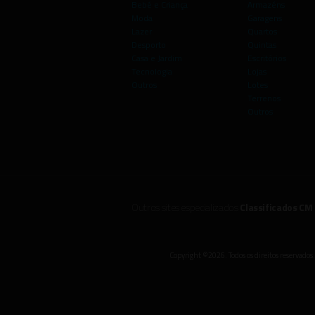
Bebé e Criança
Armazéns
Moda
Garagens
Lazer
Quartos
Desporto
Quintas
Casa e Jardim
Escritórios
Tecnologia
Lojas
Outros
Lotes
Terrenos
Outros
Outros sites especializados
Classificados CM
Copyright ©2026. Todos os direitos reservados.