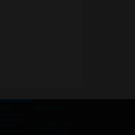
io CM
Anunciar Agora
procura Homem
rocura Mulher
Informação Legal
Transexual
Termos de Utilização
procura Homem
Direito de Informação