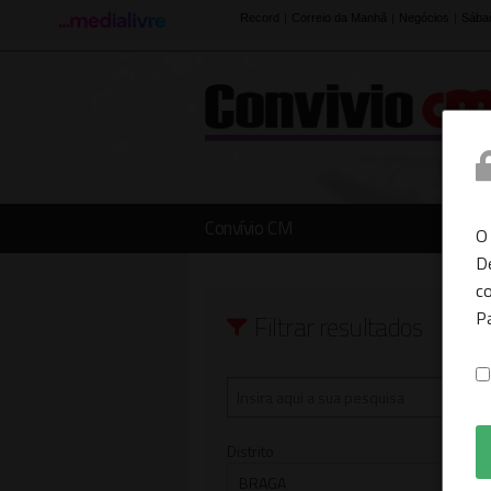
Convívio CM
O
D
co
P
Filtrar resultados
Distrito