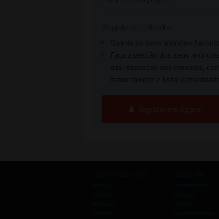
Registo de Utilizador
Guarde os seus anúncios favorit
Faça a gestão dos seus anúncios
das respostas aos mesmos, co
maior rapidez e total comodidade
Registo-me Agora!
Classificados CM
Casas CM
Veículos
Apartamentos
Imóveis
Moradias
Emprego
Prédios
Animais
Parqueamentos