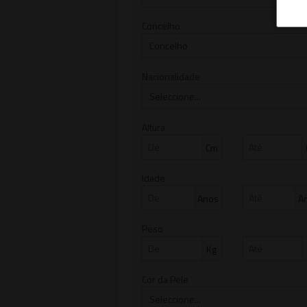
Concelho
Nacionalidade
Altura
Cm
Idade
Anos
A
Peso
Kg
Cor da Pele