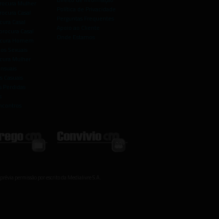
rocura Mulher
Política de Privacidade
rocura Casal
Perguntas Frequentes
cura Casal
Apoio ao Cliente
rocura Casal
Onde Estamos
rocura Homem
os Sexuais
ocura Mulher
ensuais
s Casuais
 Perdidas
s
ncontros
prévia permissão por escrito da Medialivre S.A.