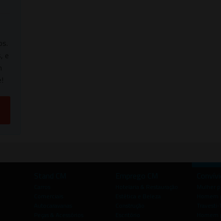
os.
, e
m
!
Stand CM
Emprego CM
Convív
Carros
Hotelaria & Restauração
Mulher 
Comerciais
Estética e Beleza
Homem p
Autocaravanas
Construção
Travesti-
Peças & Acessórios
Escritório
Homem 