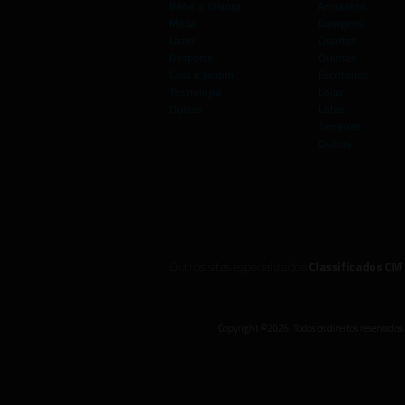
Bebé e Criança
Armazéns
Moda
Garagens
Lazer
Quartos
Desporto
Quintas
Casa e Jardim
Escritórios
Tecnologia
Lojas
Outros
Lotes
Terrenos
Outros
Outros sites especializados
Classificados CM
Copyright ©2026. Todos os direitos reservados.