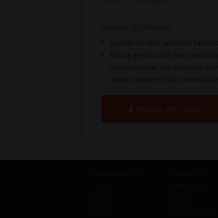
Registo de Utilizador
Guarde os seus anúncios favorit
Faça a gestão dos seus anúncios
das respostas aos mesmos, co
maior rapidez e total comodidade
Registo-me Agora!
Classificados CM
Casas CM
Veículos
Apartamentos
Imóveis
Moradias
Emprego
Prédios
Animais
Parqueamentos