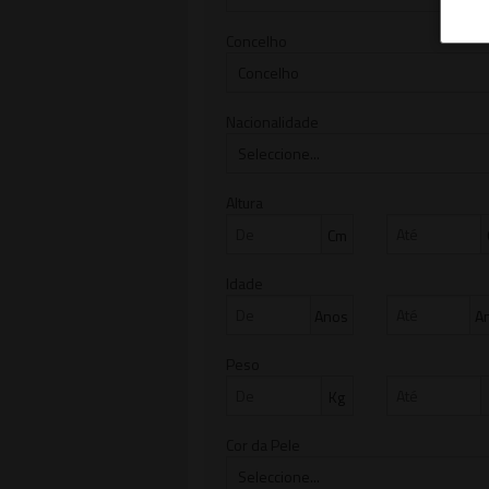
Concelho
Nacionalidade
Altura
Cm
Idade
Anos
A
Peso
Kg
Cor da Pele