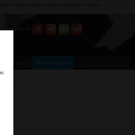
 Classificados CM
Registo / Login
Anunciar Agora
as