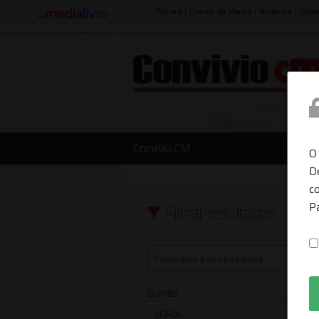
Convívio CM
O
D
co
P
Filtrar resultados
Distrito