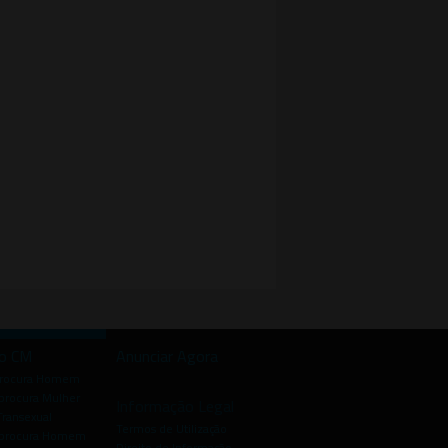
io CM
Anunciar Agora
procura Homem
rocura Mulher
Informação Legal
Transexual
Termos de Utilização
procura Homem
Direito de Informação