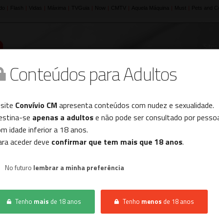
Sites
Conteúdos para Adultos
Histórico
 site
Convívio CM
apresenta conteúdos com nudez e sexualidade.
estina-se
apenas a adultos
e não pode ser consultado por pesso
m idade inferior a 18 anos.
INÍCIO
CONVÍVIO
HOMEM PROCURA HOMEM
ara aceder deve
confirmar que tem mais que 18 anos
.
No futuro
lembrar a minha preferência
Não foram encontrados resultados.
Tenho
mais
de 18 anos
Tenho
menos
de 18 anos