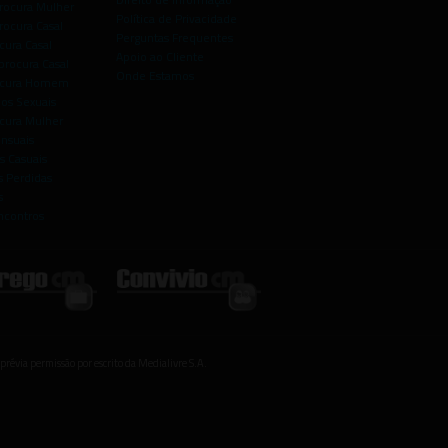
rocura Mulher
Política de Privacidade
rocura Casal
Perguntas Frequentes
cura Casal
Apoio ao Cliente
rocura Casal
Onde Estamos
rocura Homem
os Sexuais
ocura Mulher
ensuais
s Casuais
 Perdidas
s
ncontros
prévia permissão por escrito da Medialivre S.A.