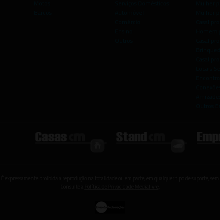
Motos
Serviços Domésticos
Mulher p
Barcos
Automóvel
Mulher p
Comércio
Casal pro
Ensino
Homem p
Outros
Casal p
Brinqued
Casal pr
Locais S
Encontro
Conexões
Amizade
Outros E
 É expressamente proibida a reprodução na totalidade ou em parte, em qualquer tipo de suporte, sem 
Consulte a
Política de Privacidade Medialivre
.