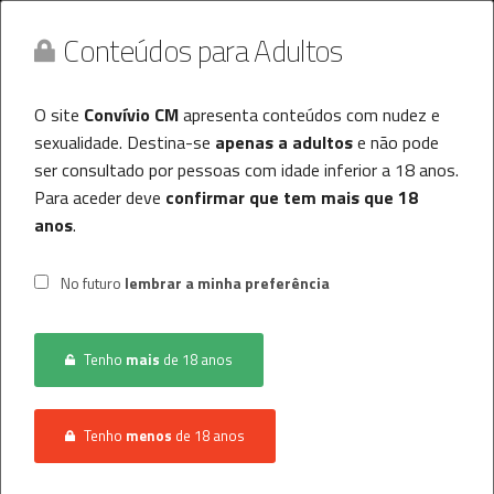
Conteúdos para Adultos
O site
Convívio CM
apresenta conteúdos com nudez e
sexualidade. Destina-se
apenas a adultos
e não pode
ser consultado por pessoas com idade inferior a 18 anos.
Para aceder deve
confirmar que tem mais que 18
anos
.
Convívio CM
MENU
No futuro
lembrar a minha preferência
Histórico
INÍCIO
CONVÍVIO
HOMEM PROCURA CASAL
Tenho
mais
de 18 anos
Registo / Login
Anunciar Agora
Tenho
menos
de 18 anos
Não foram encontrados resultados.