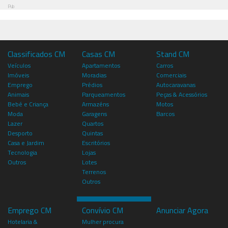
Pub
Classificados CM
Casas CM
Stand CM
Veículos
Apartamentos
Carros
Imóveis
Moradias
Comerciais
Emprego
Prédios
Autocaravanas
Animais
Parqueamentos
Peças & Acessórios
Bebé e Criança
Armazéns
Motos
Moda
Garagens
Barcos
Lazer
Quartos
Desporto
Quintas
Casa e Jardim
Escritórios
Tecnologia
Lojas
Outros
Lotes
Terrenos
Outros
Emprego CM
Convívio CM
Anunciar Agora
Hotelaria &
Mulher procura