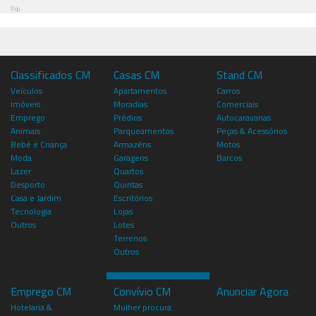
Pub
Classificados CM
Casas CM
Stand CM
Veículos
Apartamentos
Carros
Imóveis
Moradias
Comerciais
Emprego
Prédios
Autocaravanas
Animais
Parqueamentos
Peças & Acessórios
Bebé e Criança
Armazéns
Motos
Moda
Garagens
Barcos
Lazer
Quartos
Desporto
Quintas
Casa e Jardim
Escritórios
Tecnologia
Lojas
Outros
Lotes
Terrenos
Outros
Emprego CM
Convívio CM
Anunciar Agora
Hotelaria &
Mulher procura