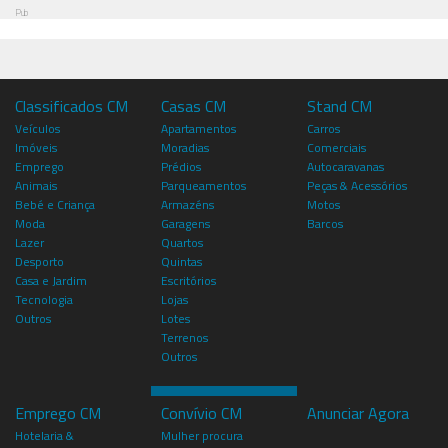
Pub
Classificados CM
Casas CM
Stand CM
Veículos
Apartamentos
Carros
Imóveis
Moradias
Comerciais
Emprego
Prédios
Autocaravanas
Animais
Parqueamentos
Peças & Acessórios
Bebé e Criança
Armazéns
Motos
Moda
Garagens
Barcos
Lazer
Quartos
Desporto
Quintas
Casa e Jardim
Escritórios
Tecnologia
Lojas
Outros
Lotes
Terrenos
Outros
Emprego CM
Convívio CM
Anunciar Agora
Hotelaria &
Mulher procura