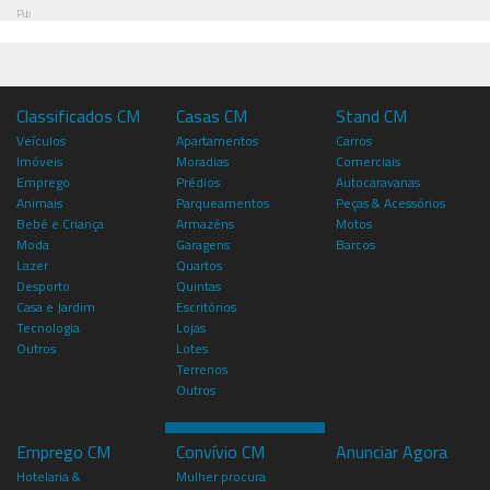
Pub
Classificados CM
Casas CM
Stand CM
Veículos
Apartamentos
Carros
Imóveis
Moradias
Comerciais
Emprego
Prédios
Autocaravanas
Animais
Parqueamentos
Peças & Acessórios
Bebé e Criança
Armazéns
Motos
Moda
Garagens
Barcos
Lazer
Quartos
Desporto
Quintas
Casa e Jardim
Escritórios
Tecnologia
Lojas
Outros
Lotes
Terrenos
Outros
Emprego CM
Convívio CM
Anunciar Agora
Hotelaria &
Mulher procura