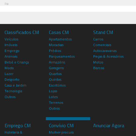
Pub
Classificados CM
Casas CM
Stand CM
Veículos
Apartamentos
Carros
Imóveis
Moradias
Comerciais
Emprego
Prédios
Autocaravanas
Animais
Parqueamentos
Peças & Acessórios
Bebé e Criança
Armazéns
Motos
Moda
Garagens
Barcos
Lazer
Quartos
Desporto
Quintas
Casa e Jardim
Escritórios
Tecnologia
Lojas
Outros
Lotes
Terrenos
Outros
Emprego CM
Convívio CM
Anunciar Agora
Hotelaria &
Mulher procura