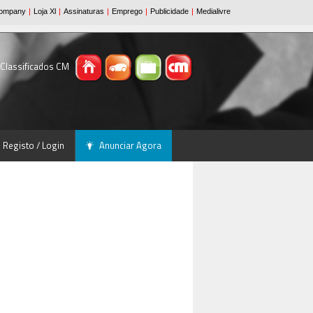
 Classificados CM
Registo / Login
Anunciar Agora