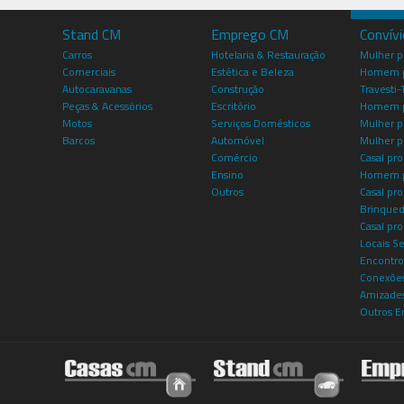
Stand CM
Emprego CM
Convív
Carros
Hotelaria & Restauração
Mulher 
Comerciais
Estética e Beleza
Homem p
Autocaravanas
Construção
Travesti-
Peças & Acessórios
Escritório
Homem 
Motos
Serviços Domésticos
Mulher p
Barcos
Automóvel
Mulher p
Comércio
Casal pro
Ensino
Homem p
Outros
Casal p
Brinqued
Casal pr
Locais S
Encontro
Conexões
Amizade
Outros E