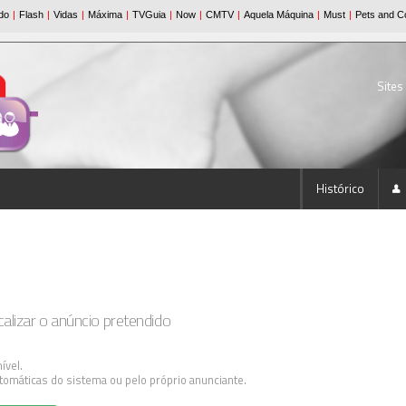
Sites
Histórico
lizar o anúncio pretendido
ível.
tomáticas do sistema ou pelo próprio anunciante.