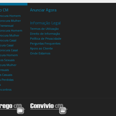
io CM
Anunciar Agora
procura Homem
rocura Mulher
Informação Legal
Transexual
Termos de Utilização
procura Homem
Direito de Informação
rocura Mulher
Política de Privacidade
rocura Casal
Perguntas Frequentes
cura Casal
Apoio ao Cliente
rocura Casal
Onde Estamos
rocura Homem
os Sexuais
ocura Mulher
ensuais
s Casuais
 Perdidas
s
ncontros