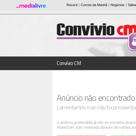
Convívio CM
Anúncio não encontrado
Lamentamos mas não foi possível loca
O anúncio pretendido já não se encontra dispon
Poderá ter sido removido através de rotinas au