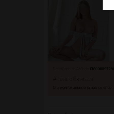
Referência do Anúncio
CM00889729
Anúncio Expirado
O presente anúncio já não se encont