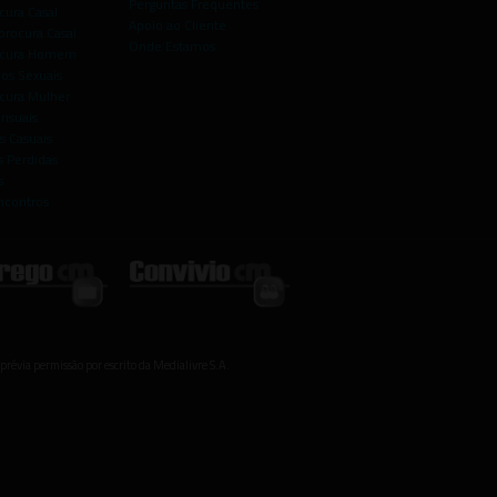
Perguntas Frequentes
cura Casal
Apoio ao Cliente
rocura Casal
Onde Estamos
rocura Homem
os Sexuais
ocura Mulher
ensuais
s Casuais
 Perdidas
s
ncontros
prévia permissão por escrito da Medialivre S.A.