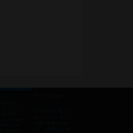
io CM
Anunciar Agora
procura Homem
rocura Mulher
Informação Legal
Transexual
Termos de Utilização
procura Homem
Direito de Informação
rocura Mulher
Política de Privacidade
rocura Casal