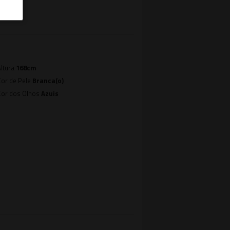
Altura
168cm
Cor de Pele
Branca(o)
Cor dos Olhos
Azuis