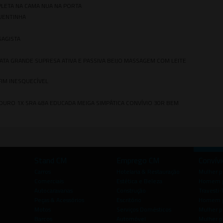
PLETA NA CAMA NUA NA PORTA
UENTINHA
SSAGISTA
TA GRANDE SUPRESA ATIVA E PASSIVA BEIJO MASSAGEM COM LEITE
FIM INESQUECÍVEL
 MOURO 1X SRA 48A EDUCADA MEIGA SIMPÁTICA CONVÍVIO 30R BEM
Stand CM
Emprego CM
Convív
Carros
Hotelaria & Restauração
Mulher 
Comerciais
Estética e Beleza
Homem p
Autocaravanas
Construção
Travesti-
Peças & Acessórios
Escritório
Homem 
Motos
Serviços Domésticos
Mulher p
Barcos
Automóvel
Mulher p