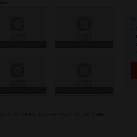
Pub
vívio
Reg
COM 2 NOVIDA(...)
SALDANHA TRAVESTI(...)
A CORIANA 45(...)
TRAVESTI SUPER DO(...)
es
DA PELUDA SO ESTOU NAS MINHAS FOLGAS POR ISSO CONVÉM