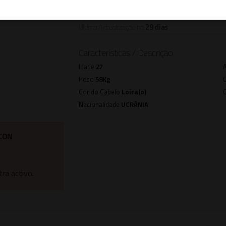
Última Actualização há
29 dias
Características / Descrição
Idade
27
Peso
58Kg
Cor do Cabelo
Loira(o)
Nacionalidade
UCRÂNIA
CON
ra activo.