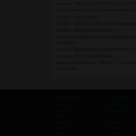
Convívio -
TRAVESTI SUPER DOTADA 23/7 COM
Convívio -
MARCELA GOSTOSA APERTADINHA Q
Convívio -
Jovem madura
Convívio -
A NOVIDADE 1ªVEZ LEIRIA LINDA MA
Convívio -
INÊS COM 2 NOVIDADES
Convívio -
SALDANHA TRAVESTI GORDINHA MULA
GARANTIDO.
Convívio -
MORENASSA GULOSA ORAL INÍCIO E 
Convívio -
ESTILO NAMORADINHA
Mulher procura Homem -
SINTRA - - - RIO DE
NAS CALMAS
Classificados CM
Casas CM
Veículos
Apartamentos
Imóveis
Moradias
Emprego
Prédios
Animais
Parqueamentos
Bebé e Criança
Armazéns
Moda
Garagens