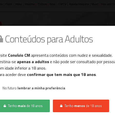
Sites
Conteúdos para Adultos
Histórico
 site
Convívio CM
apresenta conteúdos com nudez e sexualidade.
estina-se
apenas a adultos
e não pode ser consultado por pesso
m idade inferior a 18 anos.
ara aceder deve
confirmar que tem mais que 18 anos
.
OMEM
No futuro
lembrar a minha preferência
JULIA JOVEM UCRA
Tenho
mais
de 18 anos
Tenho
menos
de 18 anos
SETÚBAL,
ALMADA