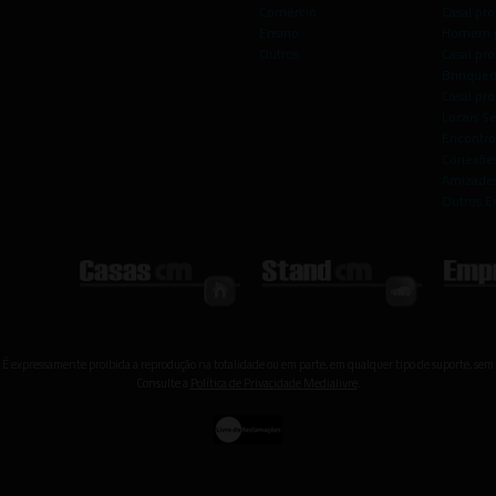
Comércio
Casal pro
Ensino
Homem p
Outros
Casal p
Brinqued
Casal pr
Locais S
Encontro
Conexões
Amizade
Outros E
 É expressamente proibida a reprodução na totalidade ou em parte, em qualquer tipo de suporte, sem 
Consulte a
Política de Privacidade Medialivre
.