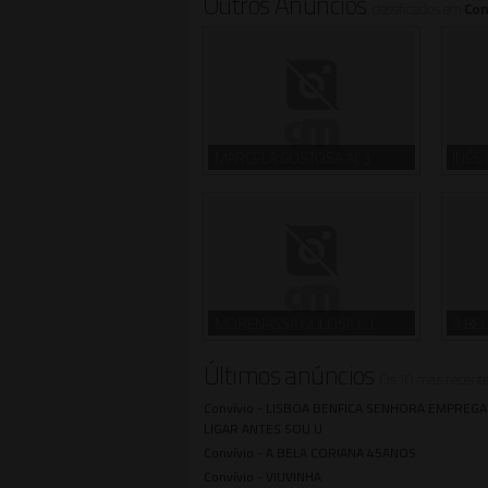
Outros Anúncios
classificados em
Con
MARCELA GOSTOSA A(...)
INÊS 
MORENASSA GULOSA (...)
A BEL
Últimos anúncios
Os 10 mais recent
Convívio -
LISBOA BENFICA SENHORA EMPREGA
LIGAR ANTES SOU U
Convívio -
A BELA CORIANA 45ANOS
Convívio -
VIUVINHA