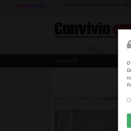
Convívio CM
O
D
co
P
INÍCIO
CONVÍVIO
MULHER PROCURA H