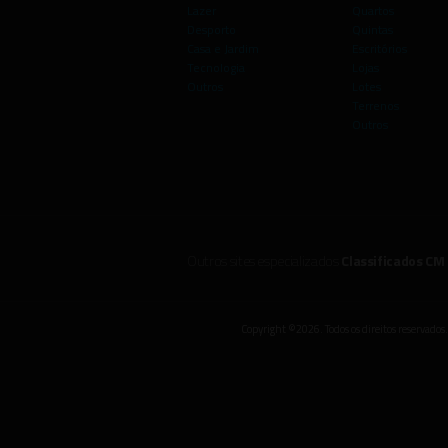
Lazer
Quartos
Desporto
Quintas
Casa e Jardim
Escritórios
Tecnologia
Lojas
Outros
Lotes
Terrenos
Outros
Outros sites especializados
Classificados CM
Copyright ©2026. Todos os direitos reservados.