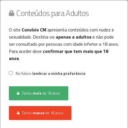
Conteúdos para Adultos
O site
Convívio CM
apresenta conteúdos com nudez e
sexualidade. Destina-se
apenas a adultos
e não pode
ser consultado por pessoas com idade inferior a 18 anos.
Para aceder deve
confirmar que tem mais que 18
anos
.
Convívio CM
MENU
No futuro
lembrar a minha preferência
Histórico
Tenho
mais
de 18 anos
Registo / Login
INÍCIO
CONVÍVIO
TRAVESTI-TRANSEXUAL
Anunciar Agora
Tenho
menos
de 18 anos