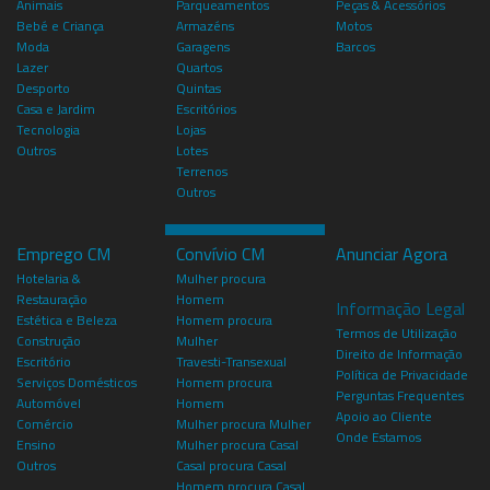
Animais
Parqueamentos
Peças & Acessórios
Bebé e Criança
Armazéns
Motos
Moda
Garagens
Barcos
Lazer
Quartos
Desporto
Quintas
Casa e Jardim
Escritórios
Tecnologia
Lojas
Outros
Lotes
Terrenos
Outros
Emprego CM
Convívio CM
Anunciar Agora
Hotelaria &
Mulher procura
Restauração
Homem
Informação Legal
Estética e Beleza
Homem procura
Termos de Utilização
Construção
Mulher
Direito de Informação
Escritório
Travesti-Transexual
Política de Privacidade
Serviços Domésticos
Homem procura
Perguntas Frequentes
Automóvel
Homem
Apoio ao Cliente
Comércio
Mulher procura Mulher
Onde Estamos
Ensino
Mulher procura Casal
Outros
Casal procura Casal
Homem procura Casal