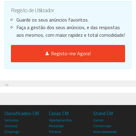
Registo de Utilizador
Guarde os seus anúncios favoritos.
Faça a gestão dos seus anúncios, e das respostas
aos mesmos, com maior rapidez e total comodidade!
Registo-me Agora!
Pub
Classificados CM
Casas CM
Stand CM
Veículos
Apartamentos
Carros
Imóveis
Moradias
Comerciais
Emprego
Prédios
Autocaravanas