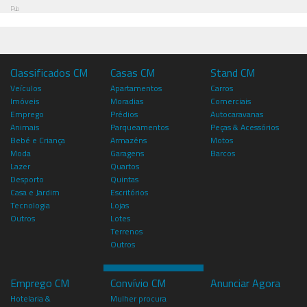
Pub
Classificados CM
Casas CM
Stand CM
Veículos
Apartamentos
Carros
Imóveis
Moradias
Comerciais
Emprego
Prédios
Autocaravanas
Animais
Parqueamentos
Peças & Acessórios
Bebé e Criança
Armazéns
Motos
Moda
Garagens
Barcos
Lazer
Quartos
Desporto
Quintas
Casa e Jardim
Escritórios
Tecnologia
Lojas
Outros
Lotes
Terrenos
Outros
Emprego CM
Convívio CM
Anunciar Agora
Hotelaria &
Mulher procura