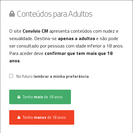
Conteúdos para Adultos
O site
Convívio CM
apresenta conteúdos com nudez e
sexualidade. Destina-se
apenas a adultos
e não pode
ser consultado por pessoas com idade inferior a 18 anos.
Para aceder deve
confirmar que tem mais que 18
anos
.
Convívio CM
MENU
No futuro
lembrar a minha preferência
Histórico
Tenho
mais
de 18 anos
Registo / Login
INÍCIO
CONVÍVIO
MULHER PROCURA HOMEM
Anunciar Agora
Tenho
menos
de 18 anos
FARO - - - - - RAPARIGA