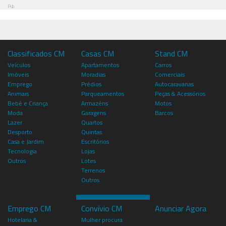
Pub
Classificados CM
Casas CM
Stand CM
Veículos
Apartamentos
Carros
Imóveis
Moradias
Comerciais
Emprego
Prédios
Autocaravanas
Animais
Parqueamentos
Peças & Acessórios
Bebé e Criança
Armazéns
Motos
Moda
Garagens
Barcos
Lazer
Quartos
Desporto
Quintas
Casa e Jardim
Escritórios
Tecnologia
Lojas
Outros
Lotes
Terrenos
Outros
Emprego CM
Convívio CM
Anunciar Agora
Hotelaria &
Mulher procura