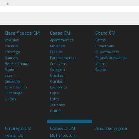
Pub
Classificados CM
Casas CM
Stand CM
Veículos
Apartamentos
Carros
Imóveis
Moradias
Comerciais
Emprego
Prédios
Autocaravanas
Animais
Parqueamentos
Peças & Acessórios
Bebé e Criança
Armazéns
Motos
Moda
Garagens
Barcos
Lazer
Quartos
Desporto
Quintas
Casa e Jardim
Escritórios
Tecnologia
Lojas
Outros
Lotes
Terrenos
Outros
Emprego CM
Convívio CM
Anunciar Agora
Hotelaria &
Mulher procura