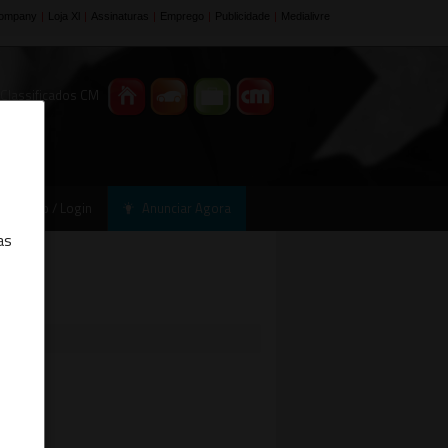
 Classificados CM
Registo / Login
Anunciar Agora
as