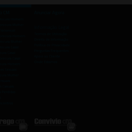
io CM
Anunciar Agora
procura Homem
rocura Mulher
Informação Legal
Transexual
Termos de Utilização
procura Homem
Direito de Informação
rocura Mulher
Política de Privacidade
rocura Casal
Perguntas Frequentes
cura Casal
Apoio ao Cliente
rocura Casal
Onde Estamos
rocura Homem
os Sexuais
ocura Mulher
ensuais
s Casuais
 Perdidas
s
ncontros