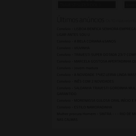
TRAVESTI SUPER DO(...)
Jove
Últimos anúncios
Os 10 mais recent
Convívio -
LISBOA BENFICA SENHORA EMPREGA
LIGAR ANTES SOU U
Convívio -
A BELA CORIANA 45ANOS
Convívio -
VIUVINHA
Convívio -
TRAVESTI SUPER DOTADA 23/7 COM
Convívio -
MARCELA GOSTOSA APERTADINHA Q
Convívio -
Jovem madura
Convívio -
A NOVIDADE 1ªVEZ LEIRIA LINDA MA
Convívio -
INÊS COM 2 NOVIDADES
Convívio -
SALDANHA TRAVESTI GORDINHA MULA
GARANTIDO.
Convívio -
MORENASSA GULOSA ORAL INÍCIO E 
Convívio -
ESTILO NAMORADINHA
Mulher procura Homem -
SINTRA - - - RIO DE
NAS CALMAS