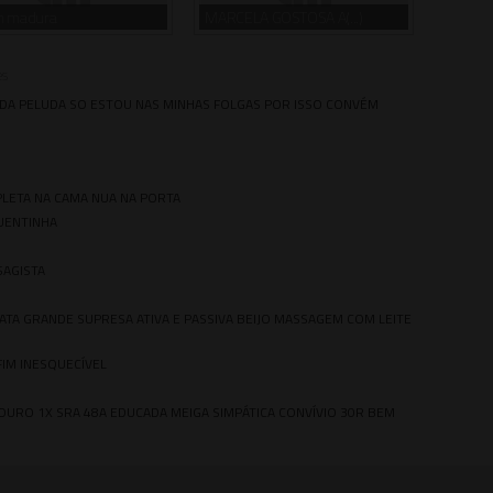
m madura
MARCELA GOSTOSA A(...)
es
DA PELUDA SO ESTOU NAS MINHAS FOLGAS POR ISSO CONVÉM
PLETA NA CAMA NUA NA PORTA
UENTINHA
SSAGISTA
TA GRANDE SUPRESA ATIVA E PASSIVA BEIJO MASSAGEM COM LEITE
FIM INESQUECÍVEL
 MOURO 1X SRA 48A EDUCADA MEIGA SIMPÁTICA CONVÍVIO 30R BEM