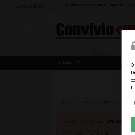
Convívio CM
O
D
co
P
INÍCIO
CONVÍVIO
MULHER PROCURA H
Referência do Anúncio
CM00856700
Anúncio Expirado