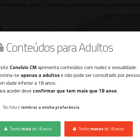
Sites
Conteúdos para Adultos
Histórico
 site
Convívio CM
apresenta conteúdos com nudez e sexualidade.
estina-se
apenas a adultos
e não pode ser consultado por pesso
m idade inferior a 18 anos.
ara aceder deve
confirmar que tem mais que 18 anos
.
OMEM
No futuro
lembrar a minha preferência
MORENA SEXY
CON
Tenho
mais
de 18 anos
Tenho
menos
de 18 anos
SANTARÉM,
TOMAR