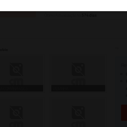
ra activo.
Última Actualização há
574 dias
Pub
vívio
Reg
A CORIANA 45(...)
VIUVINHA