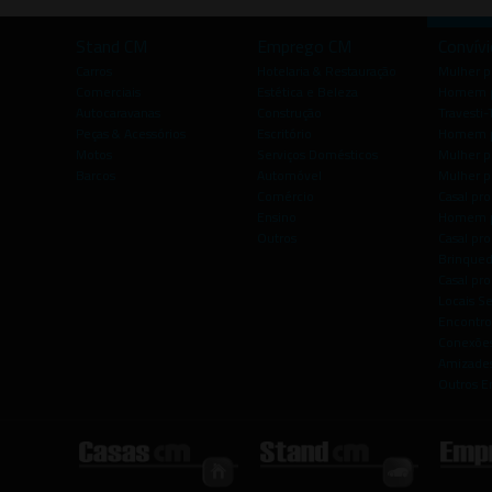
Stand CM
Emprego CM
Convív
Carros
Hotelaria & Restauração
Mulher 
Comerciais
Estética e Beleza
Homem p
Autocaravanas
Construção
Travesti-
Peças & Acessórios
Escritório
Homem 
Motos
Serviços Domésticos
Mulher p
Barcos
Automóvel
Mulher p
Comércio
Casal pro
Ensino
Homem p
Outros
Casal p
Brinqued
Casal pr
Locais S
Encontro
Conexões
Amizade
Outros E