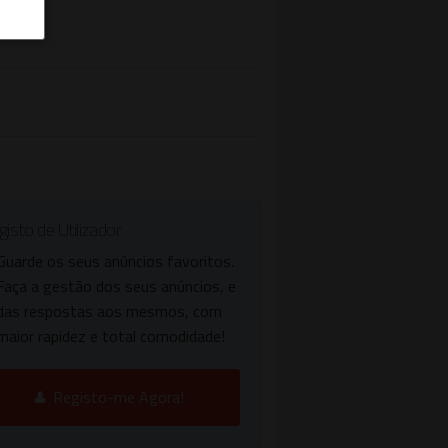
isto de Utilizador
Guarde os seus anúncios favoritos.
Faça a gestão dos seus anúncios, e
das respostas aos mesmos, com
maior rapidez e total comodidade!
Registo-me Agora!