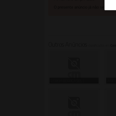
O presente anúncio já não se encont
Outros Anúncios
classificados em
Con
LISBOA BENFICA SE(...)
A BEL