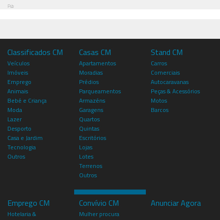
Pub
Classificados CM
Casas CM
Stand CM
Veículos
Apartamentos
Carros
Imóveis
Moradias
Comerciais
Emprego
Prédios
Autocaravanas
Animais
Parqueamentos
Peças & Acessórios
Bebé e Criança
Armazéns
Motos
Moda
Garagens
Barcos
Lazer
Quartos
Desporto
Quintas
Casa e Jardim
Escritórios
Tecnologia
Lojas
Outros
Lotes
Terrenos
Outros
Emprego CM
Convívio CM
Anunciar Agora
Hotelaria &
Mulher procura