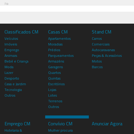
Pub
Classificados CM
Casas CM
Stand CM
Veículos
Apartamentos
Carros
Imóveis
Moradias
Comerciais
Emprego
Prédios
Autocaravanas
Animais
Parqueamentos
Peças & Acessórios
Bebé e Criança
Armazéns
Motos
Moda
Garagens
Barcos
Lazer
Quartos
Desporto
Quintas
Casa e Jardim
Escritórios
Tecnologia
Lojas
Outros
Lotes
Terrenos
Outros
Emprego CM
Convívio CM
Anunciar Agora
Hotelaria &
Mulher procura