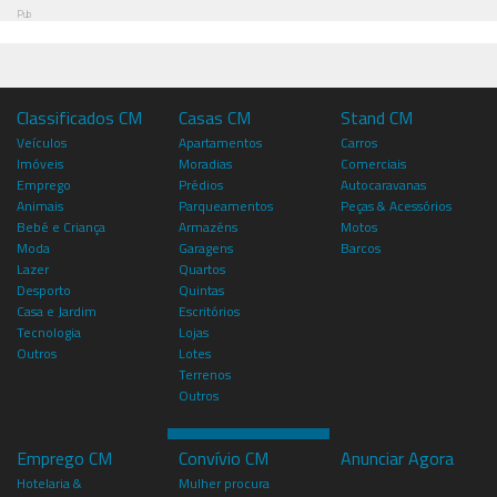
Pub
Classificados CM
Casas CM
Stand CM
Veículos
Apartamentos
Carros
Imóveis
Moradias
Comerciais
Emprego
Prédios
Autocaravanas
Animais
Parqueamentos
Peças & Acessórios
Bebé e Criança
Armazéns
Motos
Moda
Garagens
Barcos
Lazer
Quartos
Desporto
Quintas
Casa e Jardim
Escritórios
Tecnologia
Lojas
Outros
Lotes
Terrenos
Outros
Emprego CM
Convívio CM
Anunciar Agora
Hotelaria &
Mulher procura