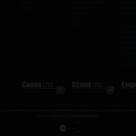
Motos
Serviços Domésticos
Mulher p
Barcos
Automóvel
Mulher p
Comércio
Casal pro
Ensino
Homem p
Outros
Casal p
Brinqued
Casal pr
Locais S
Encontro
Conexões
Amizade
Outros E
 É expressamente proibida a reprodução na totalidade ou em parte, em qualquer tipo de suporte, sem 
Consulte a
Política de Privacidade Medialivre
.