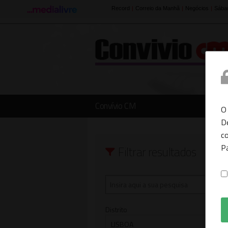
Convívio CM
O
D
co
P
Filtrar resultados
Distrito