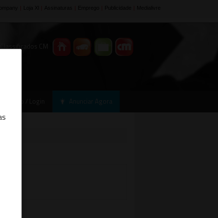
 Classificados CM
Registo / Login
Anunciar Agora
as