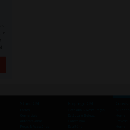
os.
, e
m
!
Stand CM
Emprego CM
Convív
Carros
Hotelaria & Restauração
Mulher 
Comerciais
Estética e Beleza
Homem p
Autocaravanas
Construção
Travesti-
Peças & Acessórios
Escritório
Homem 