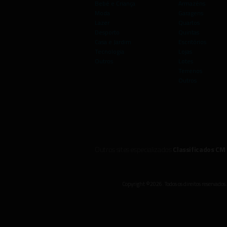
Bebé e Criança
Armazéns
Moda
Garagens
Lazer
Quartos
Desporto
Quintas
Casa e Jardim
Escritórios
Tecnologia
Lojas
Outros
Lotes
Terrenos
Outros
Outros sites especializados
Classificados CM
Copyright ©2026. Todos os direitos reservados.