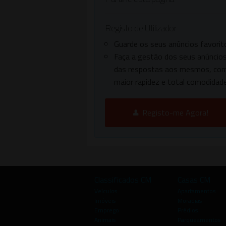
Registo de Utilizador
Guarde os seus anúncios favorit
Faça a gestão dos seus anúncios
das respostas aos mesmos, co
maior rapidez e total comodidade
Registo-me Agora!
Classificados CM
Casas CM
Veículos
Apartamentos
Imóveis
Moradias
Emprego
Prédios
Animais
Parqueamentos