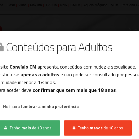
Sites
Conteúdos para Adultos
Histórico
 site
Convívio CM
apresenta conteúdos com nudez e sexualidade.
estina-se
apenas a adultos
e não pode ser consultado por pesso
m idade inferior a 18 anos.
INÍCIO
CONVÍVIO
CASAL PROCURA MULHER
ara aceder deve
confirmar que tem mais que 18 anos
.
No futuro
lembrar a minha preferência
Não foram encontrados resultados.
Tenho
mais
de 18 anos
Tenho
menos
de 18 anos