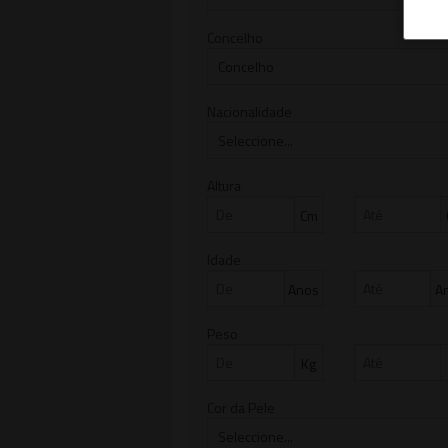
Concelho
Nacionalidade
Altura
Cm
Idade
Anos
A
Peso
Kg
Cor da Pele