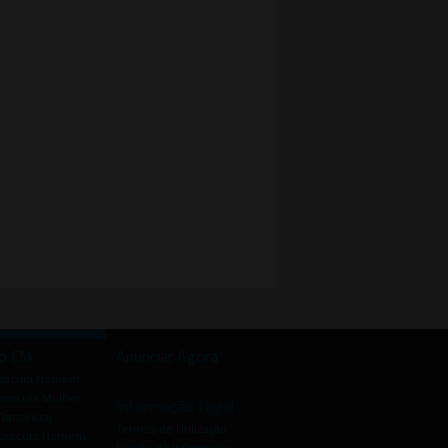
io CM
Anunciar Agora
procura Homem
rocura Mulher
Informação Legal
Transexual
Termos de Utilização
procura Homem
Direito de Informação