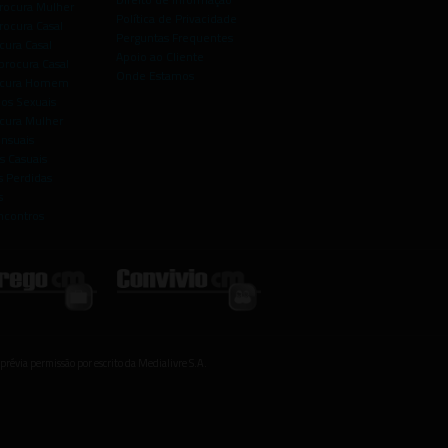
rocura Mulher
Política de Privacidade
rocura Casal
Perguntas Frequentes
cura Casal
Apoio ao Cliente
rocura Casal
Onde Estamos
rocura Homem
os Sexuais
ocura Mulher
ensuais
s Casuais
 Perdidas
s
ncontros
prévia permissão por escrito da Medialivre S.A.