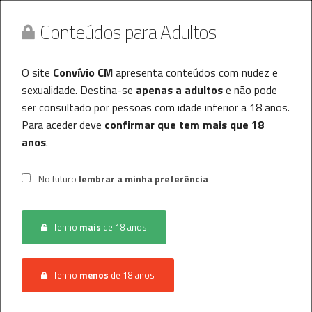
Conteúdos para Adultos
O site
Convívio CM
apresenta conteúdos com nudez e
sexualidade. Destina-se
apenas a adultos
e não pode
ser consultado por pessoas com idade inferior a 18 anos.
Para aceder deve
confirmar que tem mais que 18
anos
.
Convívio CM
MENU
No futuro
lembrar a minha preferência
Histórico
INÍCIO
CONVÍVIO
CASAL PROCURA HOMEM
Tenho
mais
de 18 anos
Registo / Login
Anunciar Agora
Tenho
menos
de 18 anos
Não foram encontrados resultados.