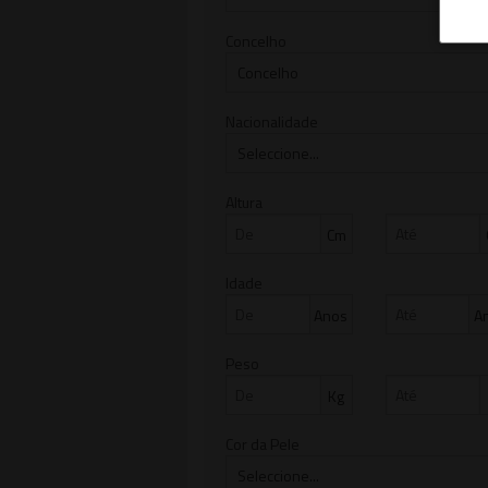
Concelho
Nacionalidade
Altura
Cm
Idade
Anos
A
Peso
Kg
Cor da Pele