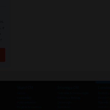
os.
, e
m
!
Stand CM
Emprego CM
Convív
Carros
Hotelaria & Restauração
Mulher 
Comerciais
Estética e Beleza
Homem p
Autocaravanas
Construção
Travesti-
Peças & Acessórios
Escritório
Homem 