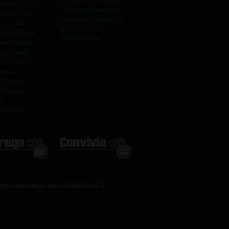
rocura Mulher
Política de Privacidade
rocura Casal
Perguntas Frequentes
cura Casal
Apoio ao Cliente
rocura Casal
Onde Estamos
rocura Homem
os Sexuais
ocura Mulher
ensuais
s Casuais
 Perdidas
s
ncontros
prévia permissão por escrito da Medialivre S.A.