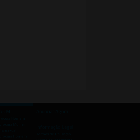
io CM
Anunciar Agora
procura Homem
rocura Mulher
Informação Legal
Transexual
Termos de Utilização
procura Homem
Direito de Informação