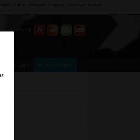
 Classificados CM
Registo / Login
Anunciar Agora
as