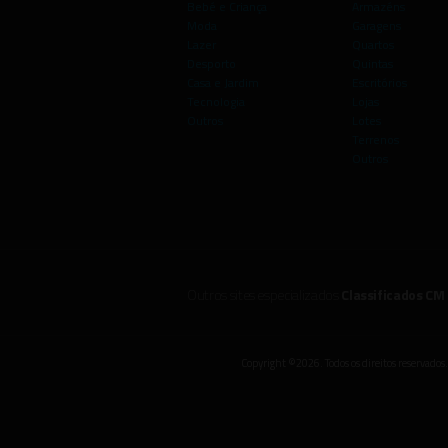
Bebé e Criança
Armazéns
Moda
Garagens
Lazer
Quartos
Desporto
Quintas
Casa e Jardim
Escritórios
Tecnologia
Lojas
Outros
Lotes
Terrenos
Outros
Outros sites especializados
Classificados CM
Copyright ©2026. Todos os direitos reservados.