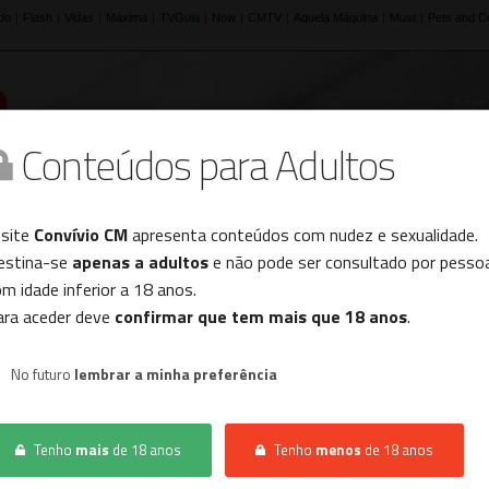
Sites
Conteúdos para Adultos
Histórico
 site
Convívio CM
apresenta conteúdos com nudez e sexualidade.
estina-se
apenas a adultos
e não pode ser consultado por pesso
m idade inferior a 18 anos.
INÍCIO
CONVÍVIO
CASAL PROCURA CASAL
ara aceder deve
confirmar que tem mais que 18 anos
.
No futuro
lembrar a minha preferência
Não foram encontrados resultados.
Tenho
mais
de 18 anos
Tenho
menos
de 18 anos