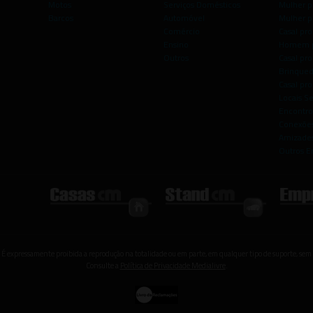
Motos
Serviços Domésticos
Mulher p
Barcos
Automóvel
Mulher p
Comércio
Casal pro
Ensino
Homem p
Outros
Casal p
Brinqued
Casal pr
Locais S
Encontro
Conexões
Amizade
Outros E
 É expressamente proibida a reprodução na totalidade ou em parte, em qualquer tipo de suporte, sem 
Consulte a
Política de Privacidade Medialivre
.