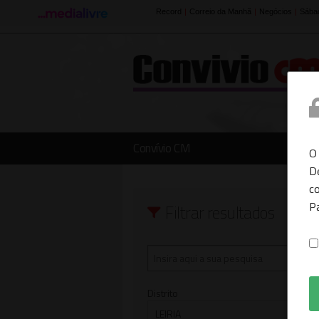
Convívio CM
O
D
co
P
Filtrar resultados
Distrito