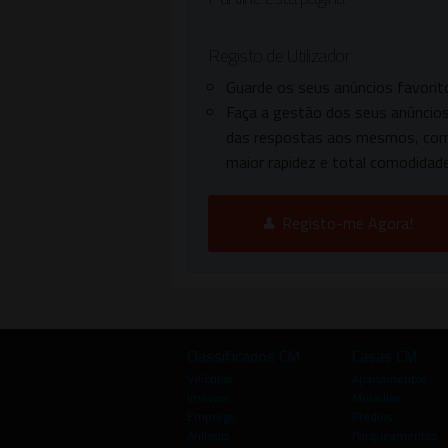
Registo de Utilizador
Guarde os seus anúncios favorit
Faça a gestão dos seus anúncios
das respostas aos mesmos, co
maior rapidez e total comodidade
Registo-me Agora!
Classificados CM
Casas CM
Veículos
Apartamentos
Imóveis
Moradias
Emprego
Prédios
Animais
Parqueamentos