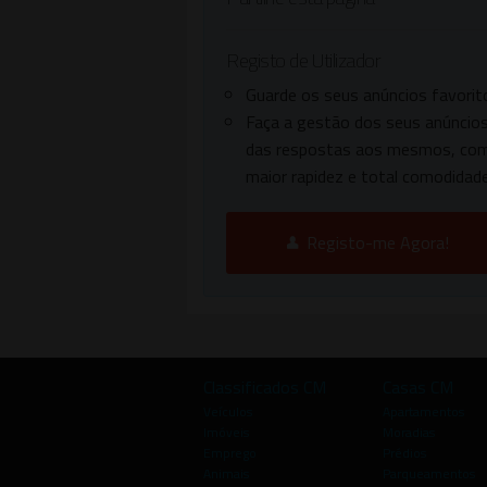
Registo de Utilizador
Guarde os seus anúncios favorit
Faça a gestão dos seus anúncios
das respostas aos mesmos, co
maior rapidez e total comodidade
Registo-me Agora!
Classificados CM
Casas CM
Veículos
Apartamentos
Imóveis
Moradias
Emprego
Prédios
Animais
Parqueamentos