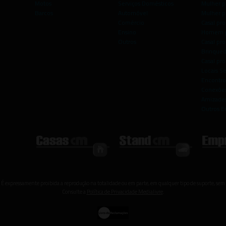
Motos
Serviços Domésticos
Mulher p
Barcos
Automóvel
Mulher p
Comércio
Casal pro
Ensino
Homem p
Outros
Casal p
Brinqued
Casal pr
Locais S
Encontro
Conexões
Amizade
Outros E
 É expressamente proibida a reprodução na totalidade ou em parte, em qualquer tipo de suporte, sem 
Consulte a
Política de Privacidade Medialivre
.