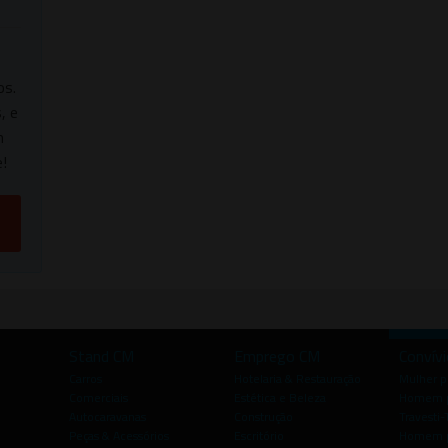
os.
, e
m
!
Stand CM
Emprego CM
Convív
Carros
Hotelaria & Restauração
Mulher 
Comerciais
Estética e Beleza
Homem p
Autocaravanas
Construção
Travesti-
Peças & Acessórios
Escritório
Homem 