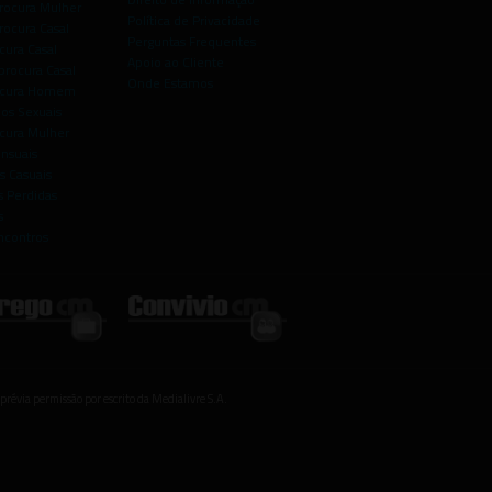
rocura Mulher
Política de Privacidade
rocura Casal
Perguntas Frequentes
cura Casal
Apoio ao Cliente
rocura Casal
Onde Estamos
rocura Homem
os Sexuais
ocura Mulher
ensuais
s Casuais
 Perdidas
s
ncontros
prévia permissão por escrito da Medialivre S.A.