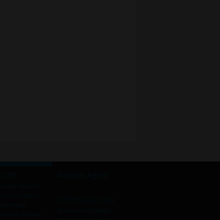
io CM
Anunciar Agora
procura Homem
rocura Mulher
Informação Legal
Transexual
Termos de Utilização
procura Homem
Direito de Informação