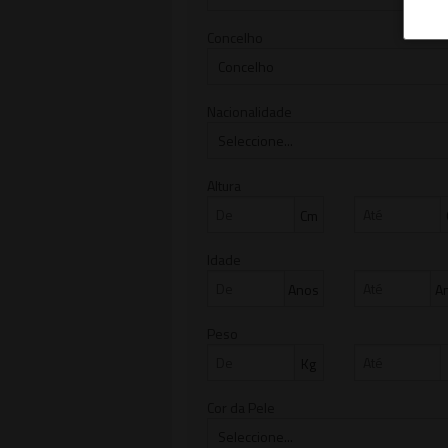
Concelho
Nacionalidade
Altura
Cm
Idade
Anos
A
Peso
Kg
Cor da Pele