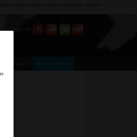
 Classificados CM
Registo / Login
Anunciar Agora
as