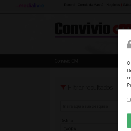
Convívio CM
O
D
co
P
Filtrar resultados
Distrito