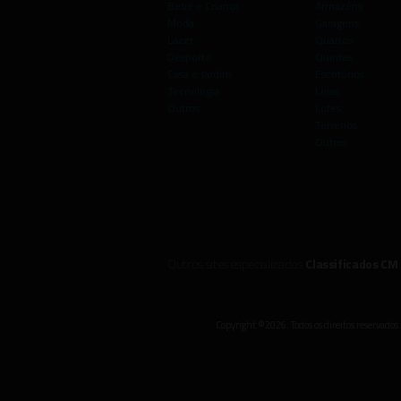
Bebé e Criança
Armazéns
Moda
Garagens
Lazer
Quartos
Desporto
Quintas
Casa e Jardim
Escritórios
Tecnologia
Lojas
Outros
Lotes
Terrenos
Outros
Outros sites especializados
Classificados CM
Copyright ©2026. Todos os direitos reservados.